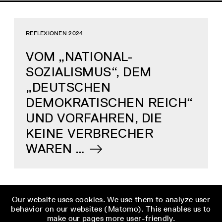
REFLEXIONEN 2024
VOM „NATIONAL-
SOZIALISMUS“, DEM
„DEUTSCHEN
DEMOKRATISCHEN REICH“
UND VORFAHREN, DIE
KEINE VERBRECHER
WAREN …
Our website uses cookies. We use them to analyze user
MISSACHTUNG DER GEDENKSTÄTTE DURCH NEURECHTE
behavior on our websites (Matomo). This enables us to
make our pages more user-friendly.