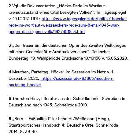
2
Vgl. die Dokumentation „Höcke-Rede im Wortlaut.
‚Gemütszustand eines total besiegten Volkes‘“. In: Tagesspiegel
v. 19.1.2017, URL:
https://www.tagesspiegel.de/politik/ hoecke-
rede-im-wortlaut-weizsaeckers-rede-zum-8-mai-1945-war-
gegen-das-eigene-volk/19273518-3.html
3
„Der Trauer um die deutschen Opfer des Zweiten Weltkrieges
mit einer Gedenkstätte Ausdruck verleihen“. Deutscher
Bundestag, 19. Wahlperiode Drucksache 19/19156 v. 13.05.2020.
4
Meuthen, Parteitag, Höcke“ in: Sezession im Netz v. 1.
Dezember 2020,
https://sezession.de/63663/meuthen-
parteitag-hoecke
5
Thorsten Hinz, Literatur aus der Schuldkolonie. Schreiben in
Deutschland nach 1945. Schnellroda 2010.
6
„Bern – Fußballfeld“ in: Lehnert/Weißmann (Hrsg.),
Staatspolitisches Handbuch 4: Deutsche Orte. Schnellroda
2014, S. 39-40.