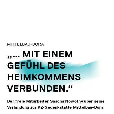
Direkt
zum
Inhalt
MITTELBAU-DORA
„… MIT EINEM
GEFÜHL DES
HEIMKOMMENS
VERBUNDEN.“
Der freie Mitarbeiter Sascha Nowotny über seine
Verbindung zur KZ-Gedenkstätte Mittelbau-Dora