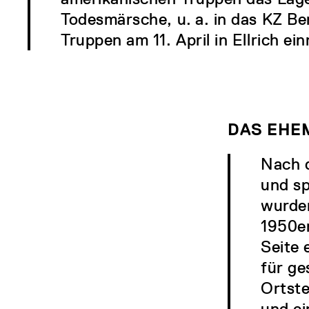
Todesmärsche, u. a. in das KZ Be
Truppen am 11. April in Ellrich ei
DAS EHE
Nach d
und s
wurden
1950er
Seite 
für ge
Ortste
und ei