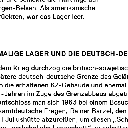
rgen-Belsen. Als amerikanische
nrückten, war das Lager leer.
MALIGE LAGER UND DIE DEUTSCH-D
em Krieg durchzog die britisch-sowjetisc
pätere deutsch-deutsche Grenze das Gelä
 die erhaltenen KZ-Gebäude und ehemali
-Jahren im Zuge des Grenzabbaus abgetr
entschloss man sich 1963 bei einem Besu
samtdeutsche Fragen, Rainer Barzel, de
il Juliushütte abzureißen, um diesen „Sc
ne „parkähnliche Landschaft“ zu schaffen