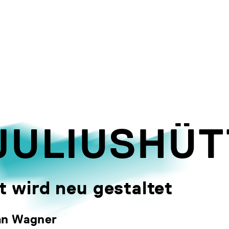
JULIUSHÜT
t wird neu gestaltet
an Wagner