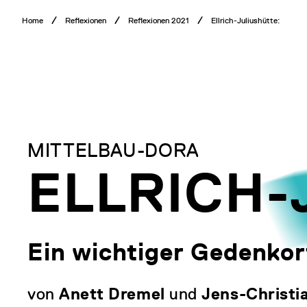
Direkt
Breadcrumb
Home
Reflexionen
Reflexionen 2021
Ellrich-Juliushütte:
zum
Menü
Inhalt
MITTELBAU-DORA
ELLRICH-
Ein wichtiger Gedenkor
von
Anett Dremel
und
Jens-Christi