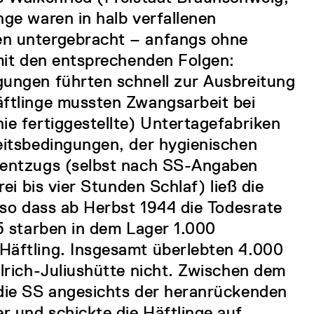
nge waren in halb verfallenen
en untergebracht – anfangs ohne
 mit den entsprechenden Folgen:
gungen führten schnell zur Ausbreitung
äftlinge mussten Zwangsarbeit bei
ie fertiggestellte) Untertagefabriken
eitsbedingungen, der hygienischen
fentzugs (selbst nach SS-Angaben
rei bis vier Stunden Schlaf) ließ die
 so dass ab Herbst 1944 die Todesrate
45 starben in dem Lager 1.000
Häftling. Insgesamt überlebten 4.000
llrich-Juliushütte nicht. Zwischen dem
 die SS angesichts der heranrückenden
 und schickte die Häftlinge auf