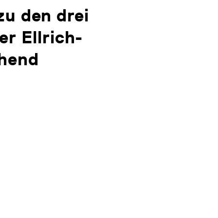
u den drei
r Ellrich-
ehend