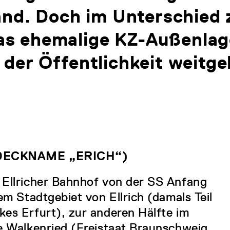
d. Doch im Unterschied z
as ehemalige KZ-Außenlage
n der Öffentlichkeit weitg
(DECKNAME „ERICH“)
 Ellricher Bahnhof von der SS Anfang
em Stadtgebiet von Ellrich (damals Teil
es Erfurt), zur anderen Hälfte im
e Walkenried (Freistaat Braunschweig,