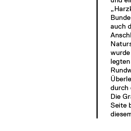
„Harzk
Bundes
auch 
Ansch
Naturs
wurde 
legten
Rundwe
Überle
durch 
Die Gr
Seite 
diesem