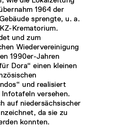
e übernahm 1964 der
Gebäude sprengte, u. a.
 KZ-Krematorium.
ldet und zum
schen Wiedervereinigung
den 1990er-Jahren
für Dora“ einen kleinen
anzösischen
dos“ und realisiert
Infotafeln versehen.
ch auf niedersächsischer
nzeichnet, da sie zu
werden konnten.