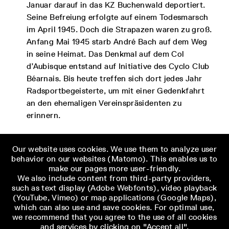
Januar darauf in das KZ Buchenwald deportiert.
Seine Befreiung erfolgte auf einem Todesmarsch
im April 1945. Doch die Strapazen waren zu groß.
Anfang Mai 1945 starb André Bach auf dem Weg
in seine Heimat. Das Denkmal auf dem Col
d’Aubisque entstand auf Initiative des Cyclo Club
Béarnais. Bis heute treffen sich dort jedes Jahr
Radsportbegeisterte, um mit einer Gedenkfahrt
an den ehemaligen Vereinspräsidenten zu
erinnern.
Our website uses cookies. We use them to analyze user
behavior on our websites (Matomo). This enables us to
make our pages more user-friendly.
We also include content from third-party providers,
Der Historiker
Michael Löffelsender
promovierte 2011 mit einer
such as text display (Adobe Webfonts), video playback
Studie zur Justiz im Zweiten Weltkrieg.
(YouTube, Vimeo) or map applications (Google Maps),
which can also use and save cookies. For optimal use,
we recommend that you agree to the use of all cookies
and services by clicking on "Accept all".