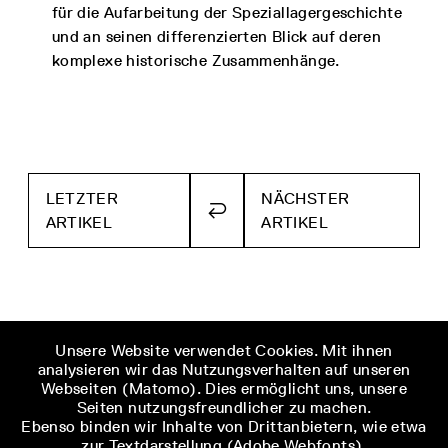
für die Aufarbeitung der Speziallagergeschichte
und an seinen differenzierten Blick auf deren
komplexe historische Zusammenhänge.
LETZTER
NÄCHSTER
ZURÜCK
ARTIKEL
ARTIKEL
ZUR
ÜBERSICHT
Unsere Website verwendet Cookies. Mit ihnen
analysieren wir das Nutzungsverhalten auf unseren
Webseiten (Matomo). Dies ermöglicht uns, unsere
Seiten nutzungsfreundlicher zu machen.
22.10.1925 (DEBRECEN, UNGARN) – 11.09.2023
Ebenso binden wir Inhalte von Drittanbietern, wie etwa
(BUDAPEST, UNGARN)
zur Textdarstellung (Adobe Webfonts),