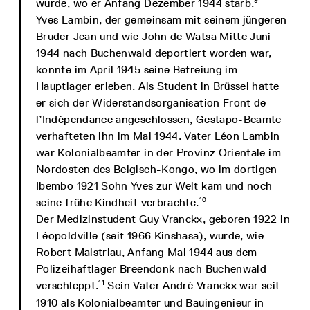
9
wurde, wo er Anfang Dezember 1944 starb.
Yves Lambin, der gemeinsam mit seinem jüngeren
Bruder Jean und wie John de Watsa Mitte Juni
1944 nach Buchenwald deportiert worden war,
konnte im April 1945 seine Befreiung im
Hauptlager erleben. Als Student in Brüssel hatte
er sich der Widerstandsorganisation Front de
l’Indépendance angeschlossen, Gestapo-Beamte
verhafteten ihn im Mai 1944. Vater Léon Lambin
war Kolonialbeamter in der Provinz Orientale im
Nordosten des Belgisch-Kongo, wo im dortigen
Ibembo 1921 Sohn Yves zur Welt kam und noch
10
seine frühe Kindheit verbrachte.
Der Medizinstudent Guy Vranckx, geboren 1922 in
Léopoldville (seit 1966 Kinshasa), wurde, wie
Robert Maistriau, Anfang Mai 1944 aus dem
Polizeihaftlager Breendonk nach Buchenwald
11
verschleppt.
Sein Vater André Vranckx war seit
1910 als Kolonialbeamter und Bauingenieur in