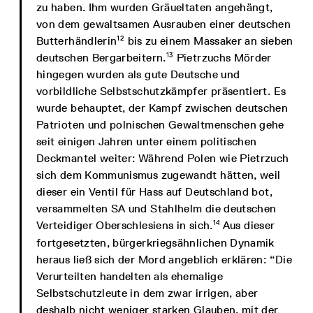
zu haben. Ihm wurden Gräueltaten angehängt,
von dem gewaltsamen Ausrauben einer deutschen
12
Butterhändlerin
bis zu einem Massaker an sieben
13
deutschen Bergarbeitern.
Pietrzuchs Mörder
hingegen wurden als gute Deutsche und
vorbildliche Selbstschutzkämpfer präsentiert. Es
wurde behauptet, der Kampf zwischen deutschen
Patrioten und polnischen Gewaltmenschen gehe
seit einigen Jahren unter einem politischen
Deckmantel weiter: Während Polen wie Pietrzuch
sich dem Kommunismus zugewandt hätten, weil
dieser ein Ventil für Hass auf Deutschland bot,
versammelten SA und Stahlhelm die deutschen
14
Verteidiger Oberschlesiens in sich.
Aus dieser
fortgesetzten, bürgerkriegsähnlichen Dynamik
heraus ließ sich der Mord angeblich erklären: “Die
Verurteilten handelten als ehemalige
Selbstschutzleute in dem zwar irrigen, aber
deshalb nicht weniger starken Glauben, mit der