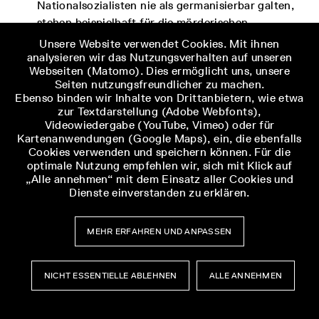
Nationalsozialisten nie als germanisierbar galten,
stehen beispielhaft für die mörderischen
Konsequenzen der nationalsozialistischen
Unsere Website verwendet Cookies. Mit ihnen
Rassenpolitik. Trotzdem sollte man
analysieren wir das Nutzungsverhalten auf unseren
Webseiten (Matomo). Dies ermöglicht uns, unsere
nationalsozialistische Ideologie nicht mit
Seiten nutzungsfreundlicher zu machen.
nationalsozialistischer Realität gleichsetzen.
Ebenso binden wir Inhalte von Drittanbietern, wie etwa
Sowohl im besetzten und annektierten Osteuropa
zur Textdarstellung (Adobe Webfonts),
des Zweiten Weltkrieges als auch, wie bislang
Videowiedergabe (YouTube, Vimeo) oder für
Kartenanwendungen (Google Maps), ein, die ebenfalls
kaum erforscht, in Deutschlands eigenen
Cookies verwenden und speichern können. Für die
Grenzgebieten vor Machtübernahme und Krieg
optimale Nutzung empfehlen wir, sich mit Klick auf
berief man sich auf die für die Situation jeweils
„Alle annehmen“ mit dem Einsatz aller Cookies und
Dienste einverstanden zu erklären.
passendsten nationalistischen Grundsätze und
Ziele. Gegner wie Konrad Pietrzuch diffamierte
man rassistisch, für die eigenen Leute ließ man
MEHR ERFAHREN UND ANPASSEN
die rassistischen Standards im Namen des
Volkstumskampfes schleifen, selbst wenn man
LETZTER
NÄCHSTER
NICHT ESSENTIELLE ABLEHNEN
ALLE ANNEHMEN
sich dadurch eine Blöße gab. Oft richtet sich der
ZURÜCK
ARTIKEL
ARTIKEL
Blick der Historiker:innen nur auf eines der beiden
ZUR
Phänomene: auf Herabwürdigungen und Gewalt