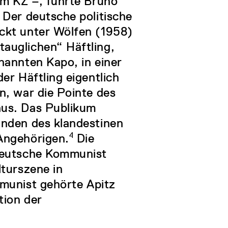
im KZ –, führte Bruno
 Der deutsche politische
ckt unter Wölfen (1958)
auglichen“ Häftling,
nannten Kapo, in einer
er Häftling eigentlich
n, war die Pointe des
aus. Das Publikum
unden des klandestinen
Angehörigen.
4
Die
 deutsche Kommunist
lturszene in
mmunist gehörte Apitz
tion der