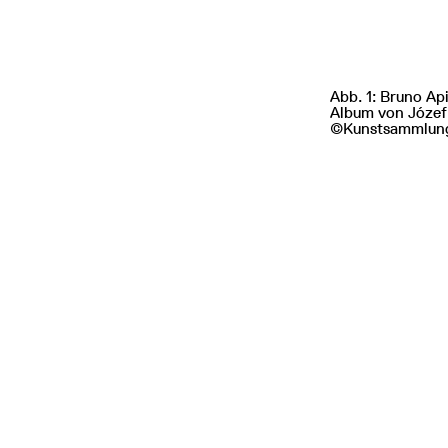
Abb. 1: Bruno Ap
Album von Józef 
©Kunstsammlung 