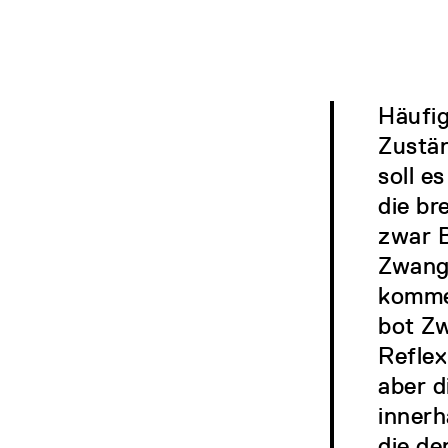
Häufig
Zustän
soll e
die br
zwar B
Zwang
kommen
bot Zw
Reflex
aber 
innerh
die de