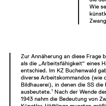
Wie se
künstl
Zwang
Zur Annäherung an diese Frage b
als die „Arbeitsfähigkeit“ eines 
entschied. Im KZ Buchenwald gab
diverse Arbeitskommandos (wie 
Bildhauerei), in denen die SS die
ausbeutete.
1
Nach der Wende des 
1943 nahm die Bedeutung von Zwa
Künstler-Häftlinge mussten größt