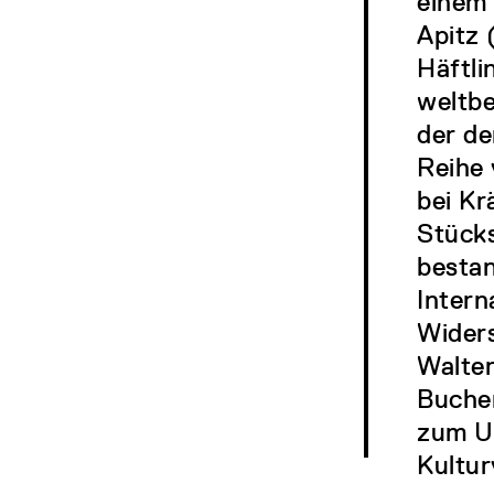
einem 
Apitz 
Häftli
weltbe
der de
Reihe 
bei Kr
Stücks
bestan
Intern
Widers
Walter
Buche
zum Um
Kultur