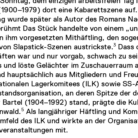
Sonntag, dem einzigen arbeitsfreien Tag 
(1900–1979) dort eine Kabarettszene auf.
ng wurde später als Autor des Romans Na
rühmt Das Stück handelte von einem „unt
n ihm vorgesetzten Mithäftling, den soge
von Slapstick-Szenen austrickste.
3
Dass d
äften war und nur vorgab, schwach zu sei
 und löste Gelächter im Zuschauerraum 
d hauptsächlich aus Mitgliedern und Fre
ationalen Lagerkomitees (ILK) sowie SS-
tandsorganisation, an deren Spitze der
 Bartel (1904–1992) stand, prägte die Ku
nwald.
5
Als langjähriger Häftling und Ko
feld des ILK und wirkte an der Organisa
veranstaltungen mit.