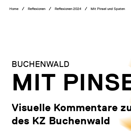
Direkt
Breadcrumb
Home
Reflexionen
Reflexionen 2024
Mit Pinsel und Spaten
zum
Menü
Inhalt
BUCHENWALD
MIT PINS
Visuelle Kommentare zu
des KZ Buchenwald