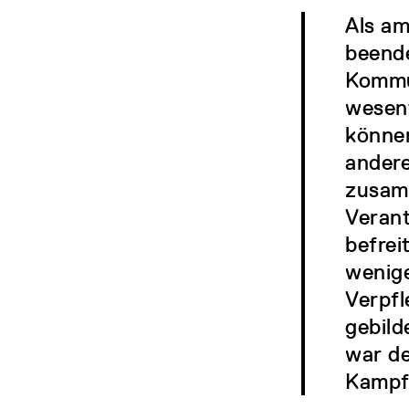
Als am
beende
Kommun
wesen
können
andere
zusamm
Verant
befrei
wenig
Verpfl
gebild
war de
Kampf