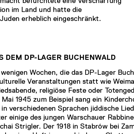
smacht befürchtete eine Verschärfung
ion im Land und hatte die
Juden erheblich eingeschränkt.
S DEM DP-LAGER BUCHENWALD
n wenigen Wochen, die das DP-Lager Buc
kulturelle Veranstaltungen statt wie Weim
edsabende, religiöse Feste oder Totenged
 Mai 1945 zum Beispiel sang ein Kinderch
in verschiedenen Sprachen jiddische Lie
er einige des jungen Warschauer Rabbiner
hai Strigler. Der 1918 in Stabrów bei Za