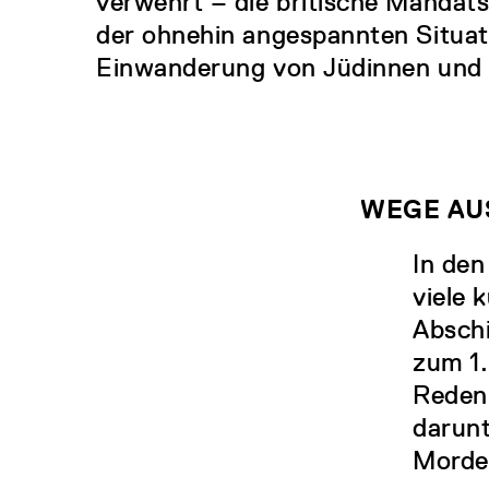
verwehrt – die britische Mandat
der ohnehin angespannten Situat
Einwanderung von Jüdinnen und 
WEGE AU
In de
viele 
Abschi
zum 1.
Reden 
darunt
Mordec