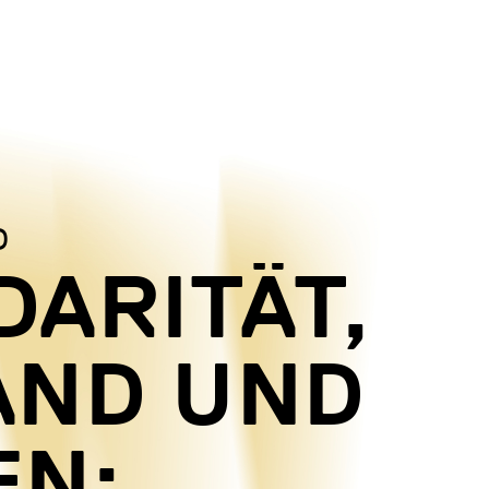
D
DARITÄT,
AND UND
EN: