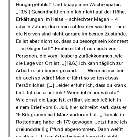
Hungergefühls.“ Und knapp eine Woche später:
„[9.5.] Gesundheitlich bin ich nicht auf der Höhe.
Erkältungen im Halse – schlechter Magen – 4
oder 5 Zähne, die innen schlechter werden – und
die Nerven sind nicht gerade im besten Zustande.
Es ist aber nicht so, dass du besorgt sein könntest
– im Gegenteil!“ Emilie erfährt nun auch von
Personen, die vom Heuberg zurückkommen, wie
die Lage vor Ort ist: „[19.6.] Ich kann täglich zur
Arbeit u. bin immer gesund. – – Wenn es nur bei
dir auch so wäre! Man erfährt so selten etwas
Persönliches. […] Leider erfuhr ich, dass du krank
bist. Ist das ernstlich? Wenn ich’s nur wüsste.“
Wie ernst die Lage ist, erfährt sie schließlich in
einem Brief vom 6. Juli, hier schreibt Karl, dass er
15 Kilogramm seit März verloren hat: „Damals in
Rottenburg habe ich 179 gewogen. Jetzt habe ich
dreiunddreißig Pfund abgenommen. Dann weißt
du alles. […] Zum Arbeitsdienst kann ich nicht