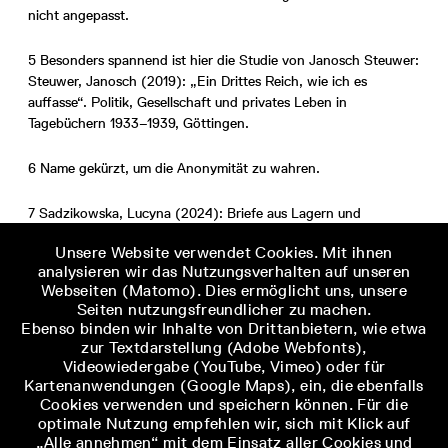
nicht angepasst.
5 Besonders spannend ist hier die Studie von Janosch Steuwer:
Steuwer, Janosch (2019): „Ein Drittes Reich, wie ich es
auffasse“. Politik, Gesellschaft und privates Leben in
Tagebüchern 1933–1939, Göttingen.
6 Name gekürzt, um die Anonymität zu wahren.
7 Sadzikowska, Lucyna (2024): Briefe aus Lagern und
Gefängnissen 1939–1945. Ausgewählte Probleme, Berlin, S. 32.
Unsere Website verwendet Cookies. Mit ihnen
analysieren wir das Nutzungsverhalten auf unseren
8 Besonders erhellend ist der Blick, den Lucyna Darowska in
Webseiten (Matomo). Dies ermöglicht uns, unsere
ihrer Dissertation auf widerständige Praktiken wirft: Darowska,
Seiten nutzungsfreundlicher zu machen.
Lucyna (2012): Widerstand und Biographie. Die widerständige
Ebenso binden wir Inhalte von Drittanbietern, wie etwa
Praxis der Prager Journalistin Milena Jesenská gegen den
zur Textdarstellung (Adobe Webfonts),
Nationalsozialismus, Bielefeld.
Videowiedergabe (YouTube, Vimeo) oder für
Kartenanwendungen (Google Maps), ein, die ebenfalls
Cookies verwenden und speichern können. Für die
optimale Nutzung empfehlen wir, sich mit Klick auf
„Alle annehmen“ mit dem Einsatz aller Cookies und