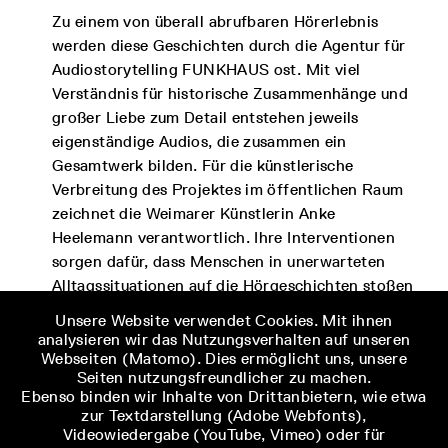
Zu einem von überall abrufbaren Hörerlebnis
werden diese Geschichten durch die Agentur für
Audiostorytelling FUNKHAUS ost. Mit viel
Verständnis für historische Zusammenhänge und
großer Liebe zum Detail entstehen jeweils
eigenständige Audios, die zusammen ein
Gesamtwerk bilden. Für die künstlerische
Verbreitung des Projektes im öffentlichen Raum
zeichnet die Weimarer Künstlerin Anke
Heelemann verantwortlich. Ihre Interventionen
sorgen dafür, dass Menschen in unerwarteten
Alltagssituationen auf die Hörgeschichten stoßen
– manchmal widerspenstig, manchmal irritierend,
Unsere Website verwendet Cookies. Mit ihnen
immer neugierig machend. So finden diese
analysieren wir das Nutzungsverhalten auf unseren
Beispiele von Widerstand und menschlichem
Webseiten (Matomo). Dies ermöglicht uns, unsere
Seiten nutzungsfreundlicher zu machen.
Miteinander während der Kriegszeit ihre Wege in
Ebenso binden wir Inhalte von Drittanbietern, wie etwa
unsere Gegenwart und damit in unsere
zur Textdarstellung (Adobe Webfonts),
Wahrnehmung.
Videowiedergabe (YouTube, Vimeo) oder für