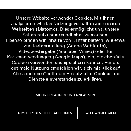
Unsere Website verwendet Cookies. Mit ihnen
analysieren wir das Nutzungsverhalten auf unseren
Im Fall Thüringens nahezu immer problematisch
Webseiten (Matomo). Dies ermöglicht uns, unsere
gestaltet sich die Suche nach Material zum
Seiten nutzungsfreundlicher zu machen.
Thema Kriegsgefangenschaft. Ursache dafür ist,
Ebenso binden wir Inhalte von Drittanbietern, wie etwa
zur Textdarstellung (Adobe Webfonts),
dass die Unterlagen der Wehrmacht zu den auf
Videowiedergabe (YouTube, Vimeo) oder für
thüringischem Boden befindlichen Stammlagern
Kartenanwendungen (Google Maps), ein, die ebenfalls
IX C Bad Sulza und IV E Altenburg nahezu
Cookies verwenden und speichern können. Für die
vollständig vernichtet wurden. Im Bundesarchiv
optimale Nutzung empfehlen wir, sich mit Klick auf
„Alle annehmen“ mit dem Einsatz aller Cookies und
finden sich deshalb kaum aufschlussreiche
Dienste einverstanden zu erklären.
Unterlagen, und ob die lokalen und regionalen
Archive Informationen zu Lagern in einer
bestimmten Region oder Stadt enthalten, ist
MEHR ERFAHREN UND ANPASSEN
ungewiss. Mitunter sind diese Informationen
gemeinsam mit jenen zu den
LETZTER
NÄCHSTER
NICHT ESSENTIELLE ABLEHNEN
ALLE ANNEHMEN
Zwangsarbeiter:innen abgelegt. Immer wieder
ZURÜCK
ARTIKEL
ARTIKEL
einen Versuch wert ist auch die Kontaktaufnahme
ZUR
mit dem International Committee of the Red