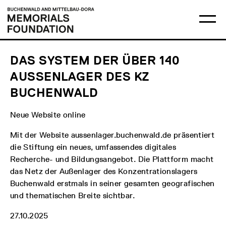
Skip
Main
Logo
to
menu
Buchenwald
Ma
content
and
me
Mittelbau-
op
Dora
Memorials
Foundation
DAS SYSTEM DER ÜBER 140
AUSSENLAGER DES KZ B
UCHENWALD
Neue Website online
Mit der Website aussenlager.buchenwald.de präsentiert
die Stiftung ein neues, umfassendes digitales
Recherche- und Bildungsangebot. Die Plattform macht
das Netz der Außenlager des Konzentrationslagers
Buchenwald erstmals in seiner gesamten geografischen
und thematischen Breite sichtbar.
27.10.2025