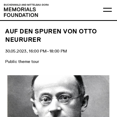
Skip
Main
Logo
to
menu
Buchenwald
Ma
content
and
me
Mittelbau-
op
Dora
Memorials
Foundation
AUF DEN SPUREN VON OTTO
NEURURER
30.05.2023, 16:00 PM‒18:00 PM
Public theme tour