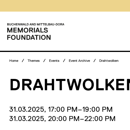
Skip
Museumsbesuch
to
Menü
content
Main
menu
Logo
Buchenwald
and
Mittelbau-
Dora
Memorials
Breadcrumb
Foundation
Home
Themes
Events
Event Archive
Drahtwolken
menu
DRAHTWOLKE
31.03.2025, 17:00 PM‒19:00 PM
31.03.2025, 20:00 PM‒22:00 PM