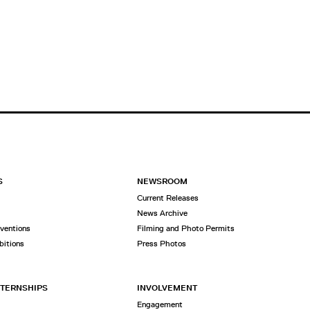
S
NEWSROOM
Current Releases
News Archive
rventions
Filming and Photo Permits
bitions
Press Photos
NTERNSHIPS
INVOLVEMENT
Engagement