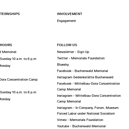
NTERNSHIPS
INVOLVEMENT
Engagement
 HOURS
FOLLOW US
 Memorial:
Newsletter - Sign Up
Twitter - Memorials Foundation
 Sunday 10 a.m. to 6 p.m
Bluesky
 Monday
Facebook - Buchenwald Memorial
Instagram Gedenkstätte Buchenwald
Dora Concentration Camp
Facebook - Mittelbau-Dora Concentration
Camp Memorial
 Sunday 10 a.m. to 6 p.m
Instagram - Mittelbau-Dora Concentration
 Monday
Camp Memorial
Instagram - In Company. Forum. Museum
Forced Labor under National Socialism
Vimeo - Memorials Foundation
Youtube - Buchenwald Memorial