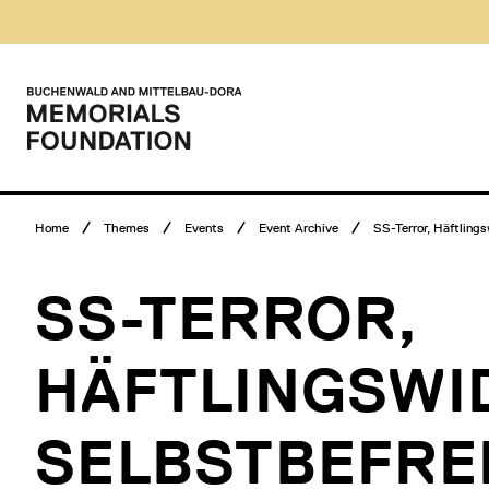
Skip
Museumsbesuch
to
Menü
content
Main
menu
Logo
Buchenwald
and
Mittelbau-
Dora
Memorials
Breadcrumb
Foundation
Home
Themes
Events
Event Archive
SS-Terror, Häftlings
menu
SS-TERROR,
HÄFTLINGSWI
SELBSTBEFRE