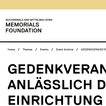
Skip
Museumsbesuch
to
Menü
content
Main
menu
Logo
Buchenwald
and
Mittelbau-
Dora
Memorials
Breadcrumb
Foundation
Home
Themes
Events
Event Archive
GEDENKVERANSTAL
menu
GEDENKVERA
ANLÄSSLICH 
EINRICHTUNG