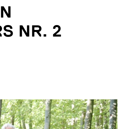
EN
S NR. 2