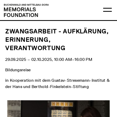
Skip
Main
Logo
to
menu
Buchenwald
Ma
content
and
me
Mittelbau-
op
Dora
Memorials
Foundation
ZWANGSARBEIT - AUFKLÄRUNG,
ERINNERUNG,
VERANTWORTUNG
29.09.2025 ‒ 02.10.2025, 10:00 AM‒16:00 PM
Bildungsreise
in Kooperation mit dem Gustav-Stresemann-Institut &
der Hans und Berthold-Finkelstein-Stiftung