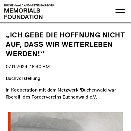
Skip
Main
Logo
to
menu
Buchenwald
Ma
content
and
me
Mittelbau-
op
Dora
Memorials
Foundation
„ICH GEBE DIE HOFFNUNG NICHT
AUF, DASS WIR WEITERLEBEN
WERDEN!“
07.11.2024, 18:30 PM
Buchvorstellung
in Kooperation mit dem Netzwerk 'Buchenwald war
überall' des Fördervereins Buchenwald e.V.