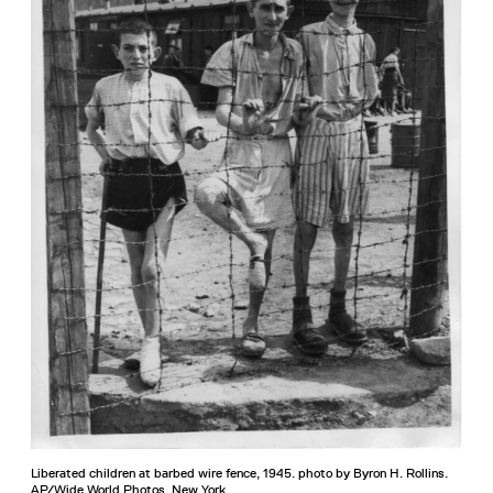
Liberated children at barbed wire fence, 1945. photo by Byron H. Rollins.
AP/Wide World Photos, New York