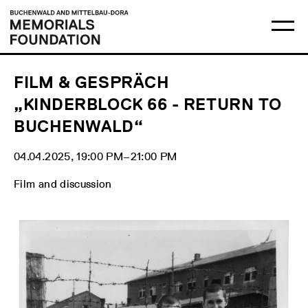
Skip
Main
Logo
to
menu
Buchenwald
Ma
content
and
me
Mittelbau-
op
Dora
Memorials
Foundation
FILM & GESPRÄCH
„KINDERBLOCK 66 - RETURN TO
BUCHENWALD“
04.04.2025, 19:00 PM‒21:00 PM
Film and discussion