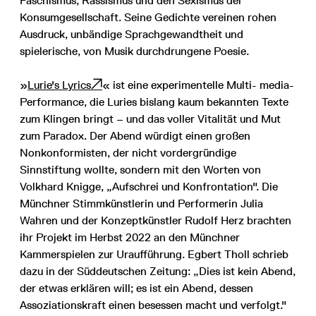
Faschismus, Rassismus und den Sexismus der
Konsumgesellschaft. Seine Gedichte vereinen rohen
Ausdruck, unbändige Sprachgewandtheit und
spielerische, von Musik durchdrungene Poesie.
»
Lurie's Lyrics
« ist eine experimentelle Multi- media-
Performance, die Luries bislang kaum bekannten Texte
zum Klingen bringt – und das voller Vitalität und Mut
zum Paradox. Der Abend würdigt einen großen
Nonkonformisten, der nicht vordergründige
Sinnstiftung wollte, sondern mit den Worten von
Volkhard Knigge, „Aufschrei und Konfrontation". Die
Münchner Stimmkünstlerin und Performerin Julia
Wahren und der Konzeptkünstler Rudolf Herz brachten
ihr Projekt im Herbst 2022 an den Münchner
Kammerspielen zur Uraufführung. Egbert Tholl schrieb
dazu in der Süddeutschen Zeitung: „Dies ist kein Abend,
der etwas erklären will; es ist ein Abend, dessen
Assoziationskraft einen besessen macht und verfolgt."