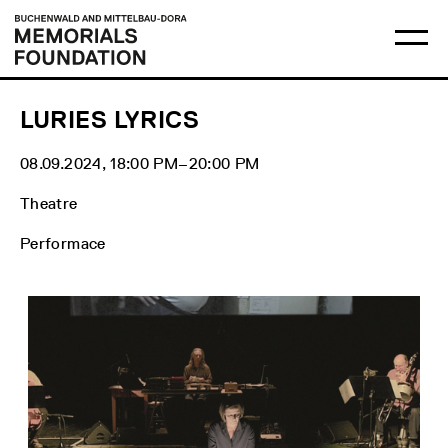
Skip
Main
Logo
to
menu
Buchenwald
Ma
content
and
me
Mittelbau-
op
Dora
Memorials
Foundation
LURIES LYRICS
08.09.2024, 18:00 PM‒20:00 PM
Theatre
Performace