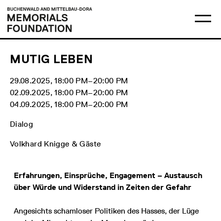
Skip
Main
Logo
to
menu
Buchenwald
Ma
content
and
me
Mittelbau-
op
Dora
Memorials
Foundation
MUTIG LEBEN
29.08.2025, 18:00 PM‒20:00 PM
02.09.2025, 18:00 PM‒20:00 PM
04.09.2025, 18:00 PM‒20:00 PM
Dialog
Volkhard Knigge & Gäste
Erfahrungen, Einsprüche, Engagement – Austausch
über Würde und Widerstand in Zeiten der Gefahr
Angesichts schamloser Politiken des Hasses, der Lüge