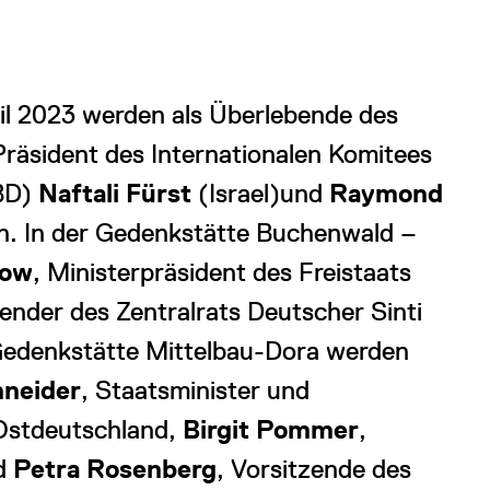
il 2023 werden als Überlebende des
räsident des Internationalen Komitees
BD)
Naftali Fürst
(Israel)
und
Raymond
en. In der Gedenkstätte Buchenwald –
low
, Ministerpräsident des Freistaats
zender des Zentralrats Deutscher Sinti
Gedenkstätte Mittelbau-Dora werden
hneider
, Staatsminister und
 Ostdeutschland,
Birgit Pommer
,
nd
Petra Rosenberg
, Vorsitzende des