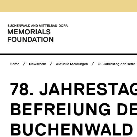
Skip
Museumsbesuch
to
Menü
content
Main
menu
Logo
Buchenwald
and
Mittelbau-
Dora
Memorials
Breadcrumb
Foundation
Home
Newsroom
Aktuelle Meldungen
78. Jahrestag der Befre..
menu
78. JAHRESTA
BEFREIUNG DE
BUCHENWALD