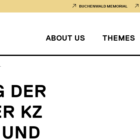
BUCHENWALD MEMORIAL
ABOUT US
THEMES
.
G DER
R KZ
 UND