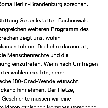
Roma Berlin-Brandenburg sprechen.
 Stiftung Gedenkstätten Buchenwald
fangreichen weiteren
Programm
des
brechen zeigt uns, wohin
ismus führen. Die Lehre daraus ist,
e die Menschenrechte und die
nung einzutreten. Wenn nach Umfragen
artei wählen möchte, deren
itische 180-Grad-Wende wünscht,
zuckend hinnehmen. Der Hetze,
r Geschichte müssen wir eine
nem klaren ethischen Kompass versehene