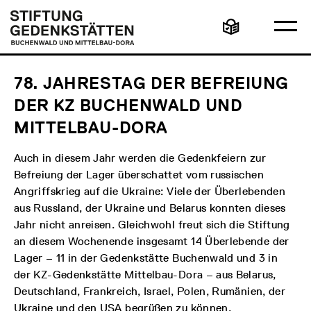
Direkt
Hauptmenü
Logo
zum
Stiftung
Ha
Inhalt
Gedenkstätten
Leichte
öff
Buchenwald
Sprache
und
Mittelbau-
Dora
78. JAHRESTAG DER BEFREIUNG
DER KZ BUCHENWALD UND
MITTELBAU-DORA
Auch in diesem Jahr werden die Gedenkfeiern zur
Befreiung der Lager überschattet vom russischen
Angriffskrieg auf die Ukraine: Viele der Überlebenden
aus Russland, der Ukraine und Belarus konnten dieses
Jahr nicht anreisen. Gleichwohl freut sich die Stiftung
an diesem Wochenende insgesamt 14 Überlebende der
Lager – 11 in der Gedenkstätte Buchenwald und 3 in
der KZ-Gedenkstätte Mittelbau-Dora – aus Belarus,
Deutschland, Frankreich, Israel, Polen, Rumänien, der
Ukraine und den USA begrüßen zu können.