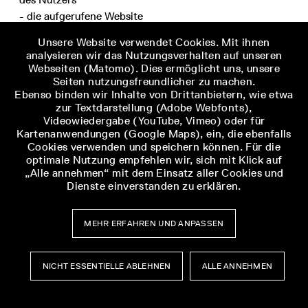
- die aufgerufene Website
- die Website, von der der Nutzer auf die aufgerufene
Unsere Website verwendet Cookies. Mit ihnen
Website gelangt ist (Referrer)
analysieren wir das Nutzungsverhalten auf unseren
- die Unterseiten, die von der aufgerufenen Website aus
Webseiten (Matomo). Dies ermöglicht uns, unsere
Seiten nutzungsfreundlicher zu machen.
aufgerufen werden
Ebenso binden wir Inhalte von Drittanbietern, wie etwa
- die Verweildauer auf der Website
zur Textdarstellung (Adobe Webfonts),
- die Häufigkeit des Aufrufs der Website.
Videowiedergabe (YouTube, Vimeo) oder für
Kartenanwendungen (Google Maps), ein, die ebenfalls
Cookies verwenden und speichern können. Für die
Die Software läuft dabei ausschließlich auf den in
optimale Nutzung empfehlen wir, sich mit Klick auf
Deutschland stehenden Servern unserer Websites. Eine
„Alle annehmen“ mit dem Einsatz aller Cookies und
Weitergabe der Daten an Dritte erfolgt nicht. Durch
Dienste einverstanden zu erklären.
eine bei uns automatisch durchgeführte
Anonymisierung der IP-Adressen können diese Daten
MEHR ERFAHREN UND ANPASSEN
nicht mehr bestimmten Personen zugeordnet werden.
Die Nutzung dieses Analyse-Tools erfolgt auf Grundlage
NICHT ESSENTIELLE ABLEHNEN
ALLE ANNEHMEN
von Art. 6 Abs. 1 lit. f DSGVO. Der Websitebetreiber hat
Museumsbesuch
Museumsbesuch
ein berechtigtes Interesse an der Analyse des
Menü
Menü