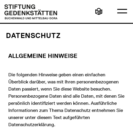
Direkt
Hauptmenü
Logo
zum
Stiftung
Ha
Inhalt
Gedenkstätten
Leichte
öff
Buchenwald
Sprache
und
Mittelbau-
Dora
DATENSCHUTZ
ALLGEMEINE HINWEISE
Die folgenden Hinweise geben einen einfachen
Überblick darüber, was mit Ihren personenbezogenen
Daten passiert, wenn Sie diese Website besuchen.
Personenbezogene Daten sind alle Daten, mit denen Sie
persönlich identifiziert werden können. Ausführliche
Informationen zum Thema Datenschutz entnehmen Sie
unserer unter diesem Text aufgeführten
Datenschutzerklärung.