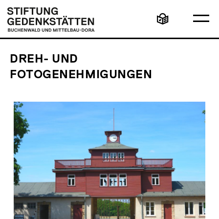
Direkt
Hauptmenü
Logo
zum
Stiftung
Ha
Inhalt
Gedenkstätten
Leichte
öff
Buchenwald
Sprache
und
Mittelbau-
Dora
DREH- UND
FOTOGENEHMIGUNGEN