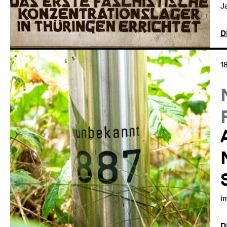
J
D
1
i
D