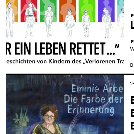
W
D
2