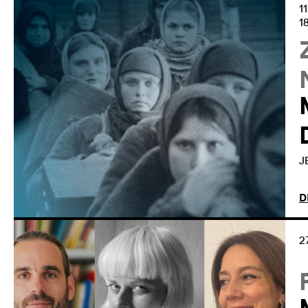
1
1
J
D
2