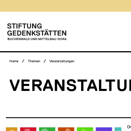
Direkt
Museumsbesuch
zum
Menü
Inhalt
Hauptmenü
Logo
Stiftung
Gedenkstätten
Buchenwald
und
Mittelbau-
Breadcrumb
Dora
Home
Themen
Veranstaltungen
Menü
VERANSTALT
0