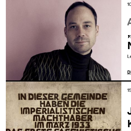
1
L
D
1