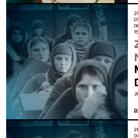
2
0
0
1
J
D
2
0