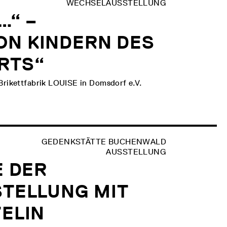
WECHSELAUSSTELLUNG
…“ –
ON KINDERN DES
RTS“
rikettfabrik LOUISE in Domsdorf e.V.
GEDENKSTÄTTE BUCHENWALD
AUSSTELLUNG
E DER
STELLUNG MIT
YELIN