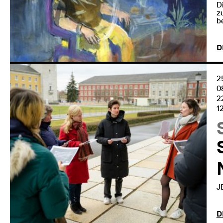
D
z
b
D
2
0
2
1
J
D