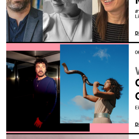
#
L
D
0
E
D