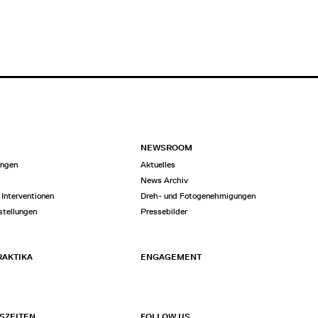
NEWSROOM
ungen
Aktuelles
n
News Archiv
 Interventionen
Dreh- und Fotogenehmigungen
stellungen
Pressebilder
RAKTIKA
ENGAGEMENT
SZEITEN
FOLLOW US