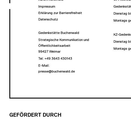
Impressum
Gedenkstät
Erklärung zur Barrierefreiheit
Dienstag b
Datenschutz
Montags g
Gedenkstätte Buchenwald
KZ-Gedenks
Strategische Kommunikation und
Dienstag b
Öffentlichkeitsarbeit
Montags g
99427 Weimar
Tel: +49 3643 430143
E-Mail:
presse@buchenwald.de
GEFÖRDERT DURCH