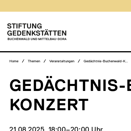
Direkt
Museumsbesuch
zum
Menü
Inhalt
Hauptmenü
Logo
Stiftung
Gedenkstätten
Buchenwald
und
Mittelbau-
Breadcrumb
Dora
Home
Themen
Veranstaltungen
Gedächtnis-Buchenwald-K...
Menü
GEDÄCHTNIS-
KONZERT
21.08.2025, 18:00‒20:00 Uhr