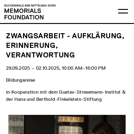
Skip
Main
Logo
to
menu
Buchenwald
Ma
content
and
me
Mittelbau-
op
Dora
Memorials
Foundation
ZWANGSARBEIT - AUFKLÄRUNG,
ERINNERUNG,
VERANTWORTUNG
29.09.2025 ‒ 02.10.2025, 10:00 AM‒16:00 PM
Bildungsreise
in Kooperation mit dem Gustav-Stresemann-Institut &
der Hans und Berthold-Finkelstein-Stiftung