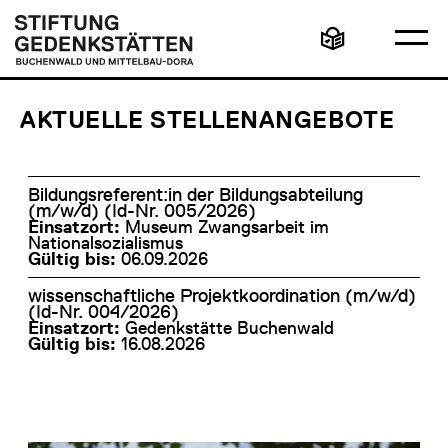
Direkt
Hauptmenü
Logo
zum
Stiftung
Ha
Inhalt
Gedenkstätten
Leichte
öff
Buchenwald
Sprache
und
Mittelbau-
Dora
AKTUELLE STELLENANGEBOTE
Bildungsreferent:in der Bildungsabteilung
(m/w/d) (Id-Nr. 005/2026)
Museum Zwangsarbeit im
Nationalsozialismus
06.09.2026
wissenschaftliche Projektkoordination (m/w/d)
(Id-Nr. 004/2026)
Gedenkstätte Buchenwald
16.08.2026