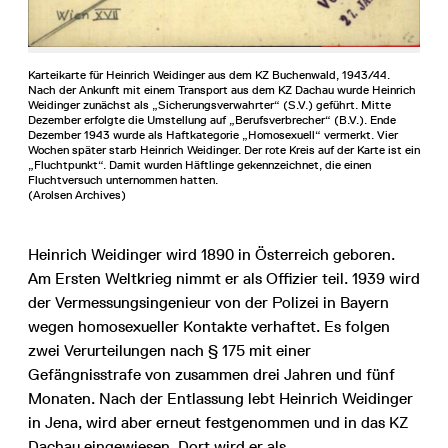
Karteikarte für Heinrich Weidinger aus dem KZ Buchenwald, 1943/44.
Nach der Ankunft mit einem Transport aus dem KZ Dachau wurde Heinrich
Weidinger zunächst als „Sicherungsverwahrter“ (S.V.) geführt. Mitte
Dezember erfolgte die Umstellung auf „Berufsverbrecher“ (B.V.). Ende
Dezember 1943 wurde als Haftkategorie „Homosexuell“ vermerkt. Vier
Wochen später starb Heinrich Weidinger. Der rote Kreis auf der Karte ist ein
„Fluchtpunkt“. Damit wurden Häftlinge gekennzeichnet, die einen
Fluchtversuch unternommen hatten.
(Arolsen Archives)
Heinrich Weidinger wird 1890 in Österreich geboren.
Am Ersten Weltkrieg nimmt er als Offizier teil. 1939 wird
der Vermessungsingenieur von der Polizei in Bayern
wegen homosexueller Kontakte verhaftet. Es folgen
zwei Verurteilungen nach § 175 mit einer
Gefängnisstrafe von zusammen drei Jahren und fünf
Monaten. Nach der Entlassung lebt Heinrich Weidinger
in Jena, wird aber erneut festgenommen und in das KZ
Dachau eingewiesen. Dort wird er als