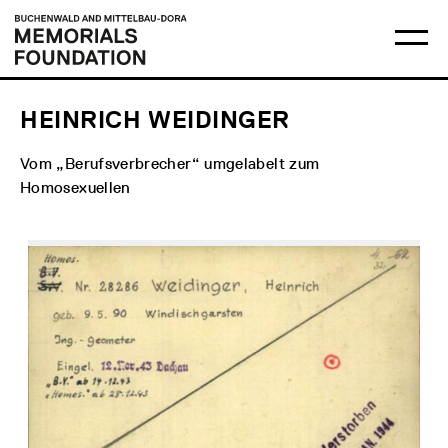
Skip
Main
Logo
to
menu
Buchenwald
Ma
content
and
me
Mittelbau-
op
Dora
Memorials
Foundation
HEINRICH WEIDINGER
Vom „Berufsverbrecher“ umgelabelt zum
Homosexuellen