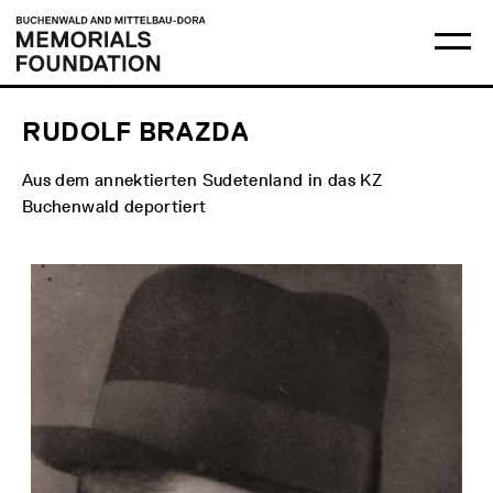
Skip
Main
Logo
to
menu
Buchenwald
Ma
content
and
me
Mittelbau-
op
Dora
Memorials
Foundation
RUDOLF BRAZDA
Aus dem annektierten Sudetenland in das KZ
Buchenwald deportiert