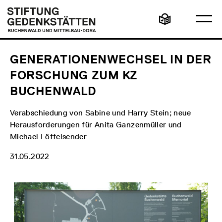
Direkt
Hauptmenü
Logo
zum
Stiftung
Ha
Inhalt
Gedenkstätten
Leichte
öff
Buchenwald
Sprache
und
Mittelbau-
Dora
GENERATIONENWECHSEL IN DER
FORSCHUNG ZUM KZ
BUCHENWALD
Verabschiedung von Sabine und Harry Stein; neue
Herausforderungen für Anita Ganzenmüller und
Michael Löffelsender
31.05.2022