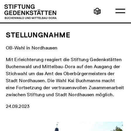
Direkt
Hauptmenü
Logo
zum
Stiftung
Ha
Inhalt
Gedenkstätten
Leichte
öff
Buchenwald
Sprache
und
Mittelbau-
Dora
STELLUNGNAHME
OB-Wahl in Nordhausen
Mit Erleichterung reagiert die Stiftung Gedenkstätten
Buchenwald und Mittelbau-Dora auf den Ausgang der
Stichwahl um das Amt des Oberbürgermeisters der
Stadt Nordhausen. Die Wahl Kai Buchmanns macht
eine Fortsetzung der vertrauensvollen Zusammenarbeit
zwischen Stiftung und Stadt Nordhausen möglich.
24.09.2023