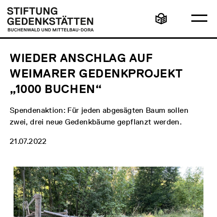
Direkt
Hauptmenü
Logo
zum
Stiftung
Ha
Inhalt
Gedenkstätten
Leichte
öff
Buchenwald
Sprache
und
Mittelbau-
Dora
WIEDER ANSCHLAG AUF
WEIMARER GEDENKPROJEKT
„1000 BUCHEN“
Spendenaktion: Für jeden abgesägten Baum sollen
zwei, drei neue Gedenkbäume gepflanzt werden.
21.07.2022