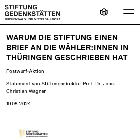
Direkt
Hauptmenü
Logo
zum
Stiftung
Ha
Inhalt
Gedenkstätten
Leichte
öff
Buchenwald
Sprache
und
Mittelbau-
Dora
WARUM DIE STIFTUNG EINEN
BRIEF AN DIE WÄHLER:INNEN IN
THÜRINGEN GESCHRIEBEN HAT
Postwurf-Aktion
Statement von Stiftungsdirektor Prof. Dr. Jens-
Christian Wagner
19.08.2024