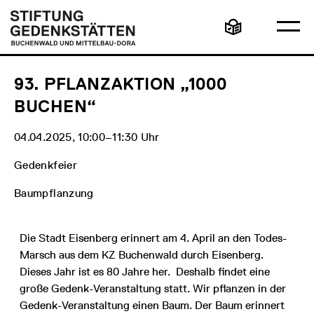
Direkt
Hauptmenü
Logo
zum
Stiftung
Ha
Inhalt
Gedenkstätten
Leichte
öff
Buchenwald
Sprache
und
Mittelbau-
Dora
93. PFLANZAKTION „1000
BUCHEN“
04.04.2025, 10:00‒11:30 Uhr
Gedenkfeier
Baumpflanzung
Die Stadt Eisenberg erinnert am 4. April an den Todes-
Marsch aus dem KZ Buchenwald durch Eisenberg.
Dieses Jahr ist es 80 Jahre her. Deshalb findet eine
große Gedenk-Veranstaltung statt. Wir pflanzen in der
Gedenk-Veranstaltung einen Baum. Der Baum erinnert