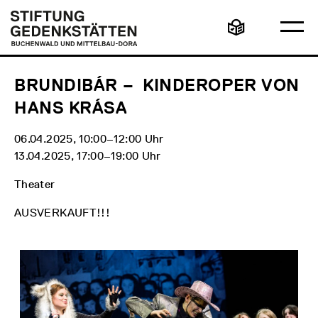
Direkt
Hauptmenü
Logo
zum
Stiftung
Ha
Inhalt
Gedenkstätten
Leichte
öff
Buchenwald
Sprache
und
Mittelbau-
Dora
BRUNDIBÁR – KINDEROPER VON
HANS KRÁSA
06.04.2025, 10:00‒12:00 Uhr
13.04.2025, 17:00‒19:00 Uhr
Theater
AUSVERKAUFT!!!