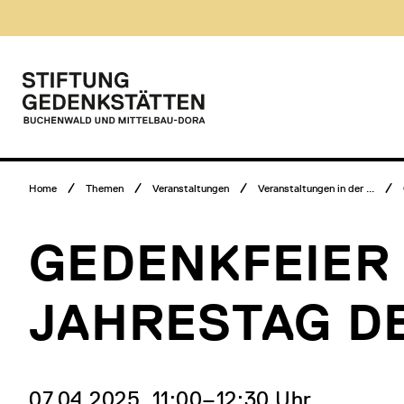
Direkt
Museumsbesuch
zum
Menü
Inhalt
Hauptmenü
Logo
Stiftung
Gedenkstätten
Buchenwald
und
Mittelbau-
Breadcrumb
Dora
Home
Themen
Veranstaltungen
Veranstaltungen in der ...
Menü
GEDENKFEIER 
JAHRESTAG D
07.04.2025, 11:00‒12:30 Uhr