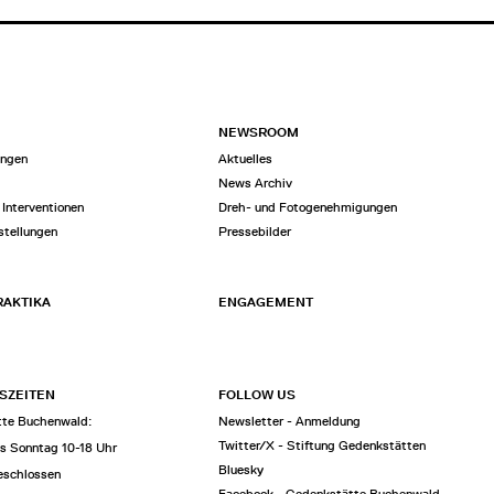
NEWSROOM
ungen
Aktuelles
n
News Archiv
 Interventionen
Dreh- und Fotogenehmigungen
stellungen
Pressebilder
RAKTIKA
ENGAGEMENT
SZEITEN
FOLLOW US
te Buchenwald:
Newsletter - Anmeldung
Twitter/X - Stiftung Gedenkstätten
is Sonntag 10-18 Uhr
Bluesky
eschlossen
Facebook - Gedenkstätte Buchenwald