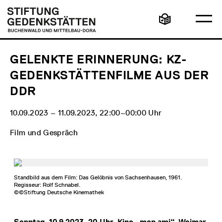
Direkt
Hauptmenü
Logo
zum
Stiftung
Ha
Inhalt
Gedenkstätten
Leichte
öff
Buchenwald
Sprache
und
Mittelbau-
Dora
GELENKTE ERINNERUNG: KZ-
GEDENKSTÄTTENFILME AUS DER
DDR
10.09.2023 ‒ 11.09.2023, 22:00‒00:00 Uhr
Film und Gespräch
Standbild aus dem Film: Das Gelöbnis von Sachsenhausen, 1961.
Regisseur: Rolf Schnabel.
©©Stiftung Deutsche Kinemathek
Sonntag, 10.9.2023, 20 Uhr, Kino „mon ami“, Weimar,