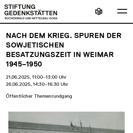
Direkt
Hauptmenü
Logo
zum
Stiftung
Ha
Inhalt
Gedenkstätten
Leichte
öff
Buchenwald
Sprache
und
Mittelbau-
Dora
NACH DEM KRIEG. SPUREN DER
SOWJETISCHEN
BESATZUNGSZEIT IN WEIMAR
1945–1950
21.06.2025, 11:00‒13:00 Uhr
26.06.2025, 14:30‒16:30 Uhr
Öffentlicher Themenrundgang