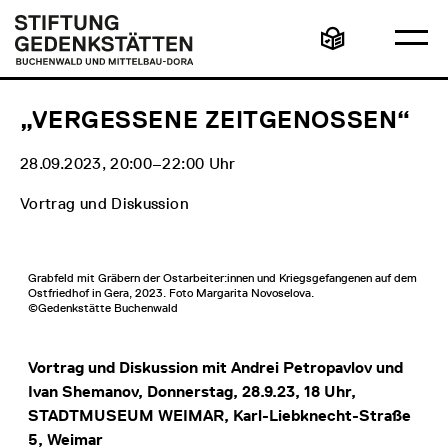
Direkt
Hauptmenü
Logo
zum
Stiftung
Ha
Inhalt
Gedenkstätten
Leichte
öff
Buchenwald
Sprache
und
Mittelbau-
Dora
„VERGESSENE ZEITGENOSSEN“
28.09.2023, 20:00‒22:00 Uhr
Vortrag und Diskussion
Grabfeld mit Gräbern der Ostarbeiter:innen und Kriegsgefangenen auf dem
Ostfriedhof in Gera, 2023. Foto Margarita Novoselova.
©Gedenkstätte Buchenwald
Vortrag und Diskussion mit Andrei Petropavlov und
Ivan Shemanov, Donnerstag, 28.9.23, 18 Uhr,
STADTMUSEUM WEIMAR, Karl-Liebknecht-Straße
5, Weimar