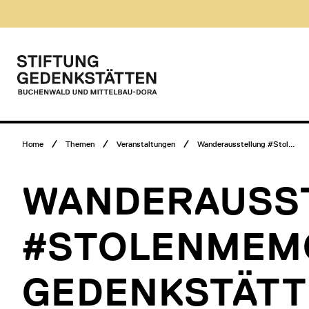
Direkt
Museumsbesuch
zum
Menü
Inhalt
Hauptmenü
Logo
Stiftung
Gedenkstätten
Buchenwald
und
Mittelbau-
Breadcrumb
Dora
Home
Themen
Veranstaltungen
Wanderausstellung #Stol...
Menü
WANDERAUSS
#STOLENMEMO
GEDENKSTÄTT