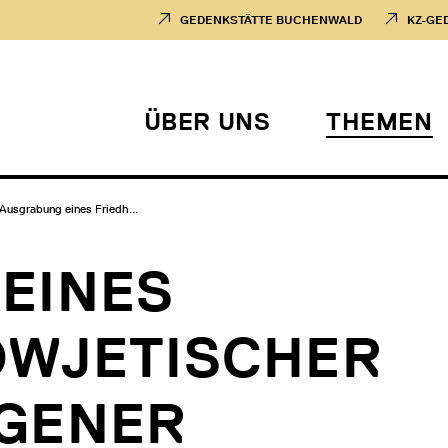
GEDENKSTÄTTE BUCHENWALD
KZ-GE
ÜBER UNS
THEMEN
Ausgrabung eines Friedh...
EINES
OWJETISCHER
GENER