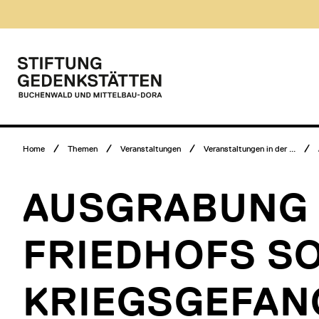
Direkt
Museumsbesuch
zum
Menü
Inhalt
Hauptmenü
Logo
Stiftung
Gedenkstätten
Buchenwald
und
Mittelbau-
Breadcrumb
Dora
Home
Themen
Veranstaltungen
Veranstaltungen in der ...
Menü
AUSGRABUNG 
FRIEDHOFS S
KRIEGSGEFAN