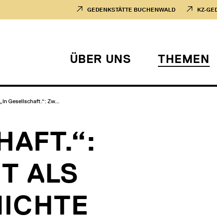
GEDENKSTÄTTE BUCHENWALD
KZ-GE
ÜBER UNS
THEMEN
„In Gesellschaft.“: Zw...
HAFT.“:
T ALS
ICHTE