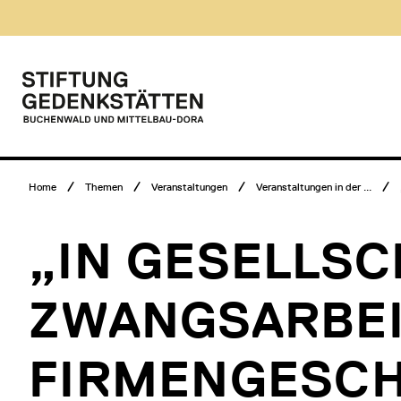
Direkt
Museumsbesuch
zum
Menü
Inhalt
Hauptmenü
Logo
Stiftung
Gedenkstätten
Buchenwald
und
Mittelbau-
Breadcrumb
Dora
Home
Themen
Veranstaltungen
Veranstaltungen in der ...
Menü
„IN GESELLSC
ZWANGSARBEI
FIRMENGESCH