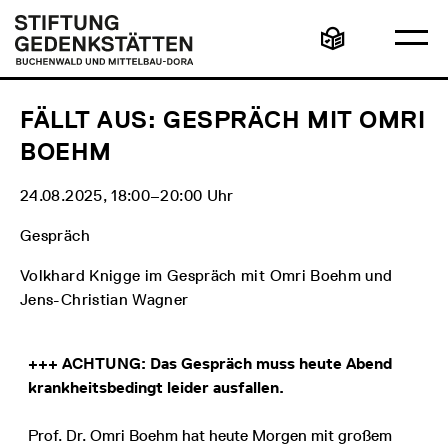
Direkt
Hauptmenü
Logo
zum
Stiftung
Ha
Inhalt
Gedenkstätten
Leichte
öff
Buchenwald
Sprache
und
Mittelbau-
Dora
FÄLLT AUS: GESPRÄCH MIT OMRI
BOEHM
24.08.2025, 18:00‒20:00 Uhr
Gespräch
Volkhard Knigge im Gespräch mit Omri Boehm und
Jens-Christian Wagner
+++ ACHTUNG: Das Gespräch muss heute Abend
krankheitsbedingt leider ausfallen.
Prof. Dr. Omri Boehm hat heute Morgen mit großem