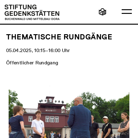
Direkt
Hauptmenü
Logo
zum
Stiftung
Ha
Inhalt
Gedenkstätten
Leichte
öff
Buchenwald
Sprache
und
Mittelbau-
Dora
THEMATISCHE RUNDGÄNGE
05.04.2025, 10:15‒16:00 Uhr
Öffentlicher Rundgang