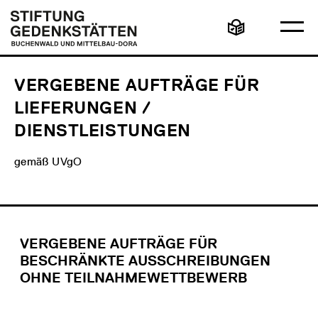
Direkt
Hauptmenü
Logo
zum
Stiftung
Ha
Inhalt
Gedenkstätten
Leichte
öff
Buchenwald
Sprache
und
Mittelbau-
Dora
VERGEBENE AUFTRÄGE FÜR
LIEFERUNGEN /
DIENSTLEISTUNGEN
gemäß UVgO
VERGEBENE AUFTRÄGE FÜR
BESCHRÄNKTE AUSSCHREIBUNGEN
OHNE TEILNAHMEWETTBEWERB