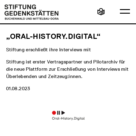
Direkt
Hauptmenü
Logo
zum
Stiftung
Ha
Inhalt
Gedenkstätten
Leichte
öff
Buchenwald
Sprache
und
Mittelbau-
Dora
„ORAL-HISTORY.DIGITAL“
Stiftung erschließt ihre Interviews mit
Stiftung ist erster Vertragspartner und Pilotarchiv für
die neue Plattform zur Erschließung von Interviews mit
Überlebenden und Zeitzeug:innen.
01.08.2023