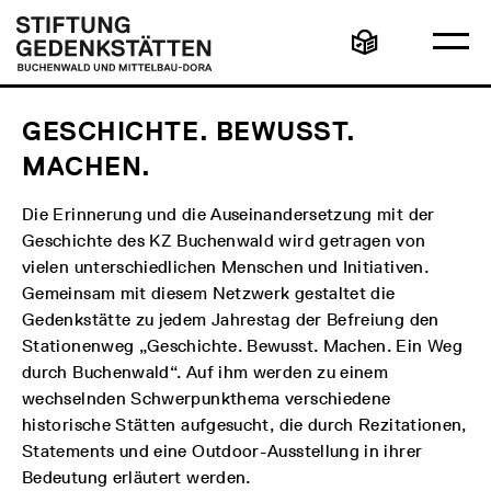
Direkt
Hauptmenü
Logo
zum
Stiftung
Ha
Inhalt
Gedenkstätten
Leichte
öff
Buchenwald
Sprache
und
Mittelbau-
Dora
GESCHICHTE. BEWUSST.
MACHEN.
Die Erinnerung und die Auseinandersetzung mit der
Geschichte des KZ Buchenwald wird getragen von
vielen unterschiedlichen Menschen und Initiativen.
Gemeinsam mit diesem Netzwerk gestaltet die
Gedenkstätte zu jedem Jahrestag der Befreiung den
Stationenweg „Geschichte. Bewusst. Machen. Ein Weg
durch Buchenwald“. Auf ihm werden zu einem
wechselnden Schwerpunkthema verschiedene
historische Stätten aufgesucht, die durch Rezitationen,
Statements und eine Outdoor-Ausstellung in ihrer
Bedeutung erläutert werden.