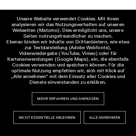
Unsere Website verwendet Cookies. Mit ihnen
analysieren wir das Nutzungsverhalten auf unseren
Webseiten (Matomo). Dies ermöglicht uns, unsere
Seiten nutzungsfreundlicher zu machen.
Ebenso binden wir Inhalte von Drittanbietern, wie etwa
zur Textdarstellung (Adobe Webfonts),
Videowiedergabe (YouTube, Vimeo) oder für
Kartenanwendungen (Google Maps), ein, die ebenfalls
Cookies verwenden und speichern können. Für die
optimale Nutzung empfehlen wir, sich mit Klick auf
„Alle annehmen“ mit dem Einsatz aller Cookies und
Dienste einverstanden zu erklären.
1/5
Station des Rundgangs: „History. Made.
MEHR ERFAHREN UND ANPASSEN
Conscious.“ am Bahnsteig des ehemaligen
Bahnhof Buchenwald, 2022. Foto: Katharina
Brand.
©Gedenkstätte Buchenwald
NICHT ESSENTIELLE ABLEHNEN
ALLE ANNEHMEN
Museumsbesuch
Museumsbesuch
Menü
Menü